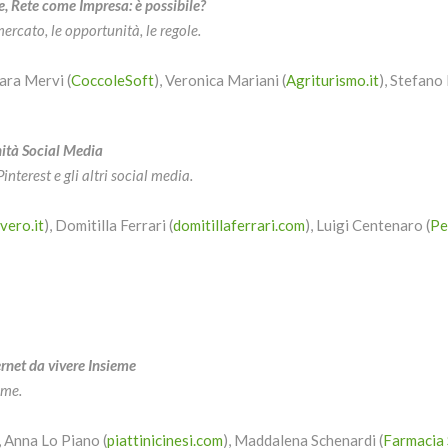
, Rete come Impresa: è possibile?
mercato, le opportunità, le regole.
Sara Mervi (
CoccoleSoft
), Veronica Mariani (
Agriturismo.it
), Stefano
nità Social Media
interest e gli altri social media.
ero.it
), Domitilla Ferrari (
domitillaferrari.com
), Luigi Centenaro (
Pe
ernet da vivere Insieme
eme.
, Anna Lo Piano (
piattinicinesi.com
), Maddalena Schenardi (
Farmacia