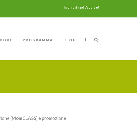
Iscriviti ad Active!
|
DOVE
PROGRAMMA
BLOG
zione (
MomCLASS
) e promozione