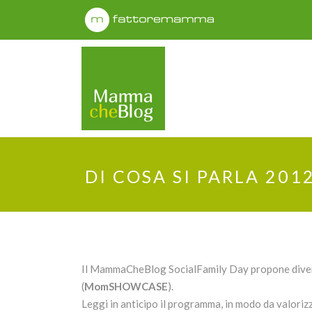
DI COSA SI PARLA 201
Il MammaCheBlog SocialFamily Day propone diverse
(
MomSHOWCASE
).
Leggi in anticipo il programma, in modo da valorizz