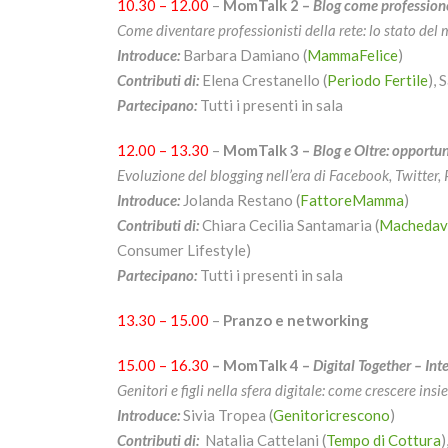
10.30 – 12.00
–
MomTalk 2 –
Blog come professione
Come diventare professionisti della rete: lo stato del 
Introduce:
Barbara Damiano (
MammaFelice
)
Contributi di:
Elena Crestanello (
Periodo Fertile
), 
Partecipano:
Tutti i presenti in sala
12.00 – 13.30
–
MomTalk 3 –
Blog e Oltre: opportu
Evoluzione del blogging nell’era di Facebook, Twitter, P
Introduce:
Jolanda Restano (
FattoreMamma
)
Contributi di:
Chiara Cecilia Santamaria (
Machedavv
Consumer Lifestyle)
Partecipano:
Tutti i presenti in sala
13.30 – 15.00
–
Pranzo e networking
15.00 – 16.30
– MomTalk 4 –
Digital Together – Int
Genitori e figli nella sfera digitale: come crescere insi
Introduce:
Sivia Tropea (
Genitoricrescono
)
Contributi di:
Natalia Cattelani (
Tempo di Cottura
)