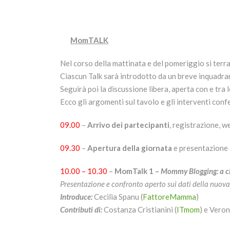
MomTALK
Nel corso della mattinata e del pomeriggio si ter
Ciascun Talk sarà introdotto da un breve inquadr
Seguirà poi la discussione libera, aperta con e tra l
Ecco gli argomenti sul tavolo e gli interventi conf
09.00
–
Arrivo dei partecipanti
, registrazione, 
09.30
–
Apertura della giornata
e presentazione d
10.00 – 10.30
–
MomTalk 1 –
Mommy Blogging: a c
Presentazione e confronto aperto sui dati della nuo
Introduce:
Cecilia Spanu (
FattoreMamma
)
Contributi di:
Costanza Cristianini (
ITmom
) e Veron