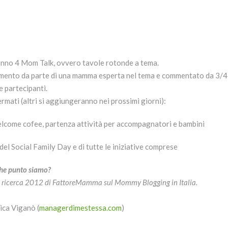
ranno 4 Mom Talk, ovvero tavole rotonde a tema.
amento da parte di una mamma esperta nel tema e commentato da 3/4 
e partecipanti.
ermati (altri si aggiungeranno nei prossimi giorni):
welcome cofee, partenza attività per accompagnatori e bambini
el Social Family Day e di tutte le iniziative comprese
he punto siamo?
va ricerca 2012 di FattoreMamma sul Mommy Blogging in Italia.
ica Viganò (
managerdimestessa.com
)