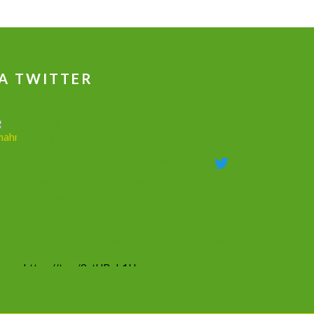
A TWITTER
جهاز علاج ضعف الانتصاب و تكبير القضيب
وتاخير القذف
@dmahmoudshalaby
·
18 Mag 2020
جهاز علاج ضعف الانتصاب وزيادة الطول
والحجم وتأخير القذف
00201011753632
00966566201554
يفيد في جميع الحالات الجنسيه الضعف والسرعه
والتكبير والاعوجاج
https://t.co/9ztUBoh1Ha
#mammacheblog