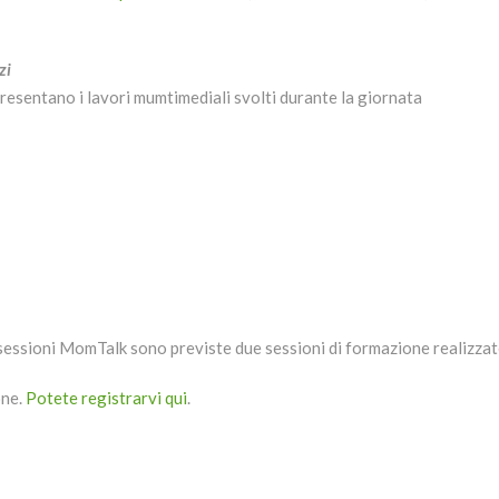
zi
 presentano i lavori mumtimediali svolti durante la giornata
le sessioni MomTalk sono previste due sessioni di formazione realizza
one.
Potete registrarvi qui
.