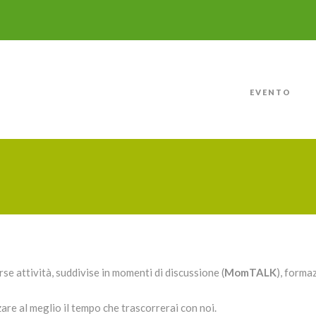
EVENTO
2
 attività, suddivise in momenti di discussione (
MomTALK
), forma
are al meglio il tempo che trascorrerai con noi.