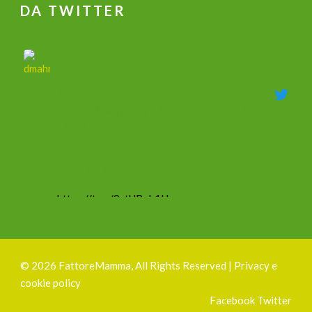
DA TWITTER
جهاز علاج ضعف الانتصاب و تكبير القضيب وتاخير
القذف
@dmahmoudshalaby
·
18 Mag 2020
جهاز علاج ضعف الانتصاب وزيادة الطول والحجم
وتأخير القذف
00201011753632
00966566201554
يفيد في جميع الحالات الجنسيه الضعف والسرعه
والتكبير والاعوجاج
https://t.co/9ztUBoh1Ha
#mammacheblog
Silvia Ottelli
@gliottellangui
·
1 Ott 2019
©
2026 FattoreMamma, All Rights Reserved |
Privacy e
#1ottobre
cookie policy
Sono felicissima di presentavi finalmente il mio
Facebook
Twitter
nuovo
#logo
!