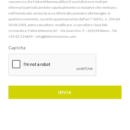
consenso a che FattoreMamma utilizzi il suo indirizzo e-mail per
informarla periodicamente o puntualmente su iniziative che rientrano
nell'intento dei servizi da essa offerti alle aziende e alle famiglie. In
qualsiasi momento, secondo quanto previsto dall’art.7 del D.L. n. 196 del
30.06.2003, potrà consultare, modificare, o cancellare i Suoi dati
scrivendo a: FattoreMamma Srl – Via Guercino, 9 – 20154 Milano – Tel.
+39.02.314639 – info@fattoremamma.com
Captcha