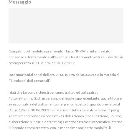
Messaggio
Compilando il modulo e premendo il tasto “INVIA” si intende dato il
consenso al trattamento e all'eventuale trasferimento extra UE dei dati in
ottemperanza al D.L. n. 196 del 30.06.2003.
Informazioni ai sensi dell’art. 7 D.L. n. 196 del 30.06.2003 in materia di
“Tutela dei dati personali”:
i dati che Le sono richiesti verranno trattati ed utilizzati da
FattoreMamma S.r.l., in persona del legale rappresentante, quale titolare
e responsabile del trattamento, nel pieno rispetto di quanto previsto dal
D.L. n. 196 del 30.06.2003 in materia di “Tutela dei dati personali”, per gli
adempimenti connessi con l’attività dell’azienda (consultazione, utilizzo,
elaborazione puntuale e statistica) a mezzo database informatico interno.
Si intende altresì prestato, con le medesime anzidette modalità, il