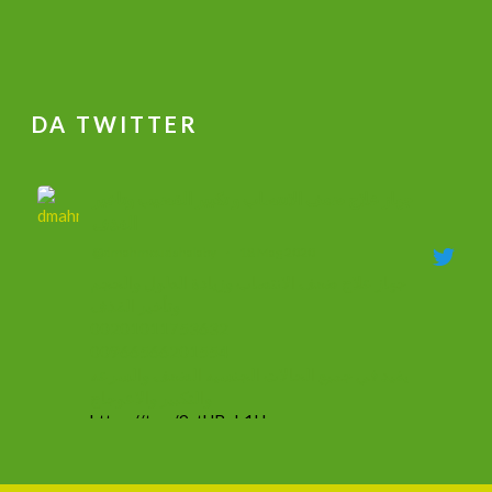
DA TWITTER
جهاز علاج ضعف الانتصاب و تكبير القضيب وتاخير
القذف
@dmahmoudshalaby
·
18 Mag 2020
جهاز علاج ضعف الانتصاب وزيادة الطول والحجم
وتأخير القذف
00201011753632
00966566201554
يفيد في جميع الحالات الجنسيه الضعف والسرعه
والتكبير والاعوجاج
https://t.co/9ztUBoh1Ha
#mammacheblog