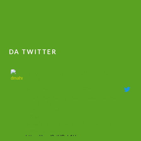
DA TWITTER
جهاز علاج ضعف الانتصاب و تكبير القضيب وتاخير
القذف
@dmahmoudshalaby
·
18 Mag 2020
جهاز علاج ضعف الانتصاب وزيادة الطول والحجم
وتأخير القذف
00201011753632
00966566201554
يفيد في جميع الحالات الجنسيه الضعف والسرعه
والتكبير والاعوجاج
https://t.co/9ztUBoh1Ha