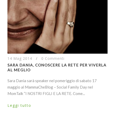
14 Mag 2014
/
0 Commenti
SARA DANIA, CONOSCERE LA RETE PER VIVERLA
AL MEGLIO
Sara Dania sarà speaker nel pomeriggio di sabato 17
maggio al MammaCheBlog – Social Family Day nel
MomTalk “I NOSTRI FIGLI E LA RETE. Come...
Leggi tutto