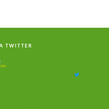
A TWITTER
جهاز علاج ضعف الانتصاب و تكبير القضيب
وتاخير القذف
@dmahmoudshalaby
·
18 Mag 2020
جهاز علاج ضعف الانتصاب وزيادة الطول
والحجم وتأخير القذف
00201011753632
00966566201554
يفيد في جميع الحالات الجنسيه الضعف والسرعه
والتكبير والاعوجاج