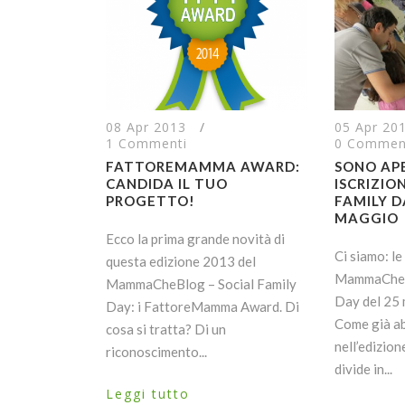
08 Apr 2013
/
05 Apr 20
1 Commenti
0 Commen
FATTOREMAMMA AWARD:
SONO AP
CANDIDA IL TUO
ISCRIZIO
PROGETTO!
FAMILY D
MAGGIO
Ecco la prima grande novità di
Ci siamo: le
questa edizione 2013 del
MammaCheBl
MammaCheBlog – Social Family
Day del 25
Day: i FattoreMamma Award. Di
Come già a
cosa si tratta? Di un
nell’edizion
riconoscimento...
divide in...
Leggi tutto