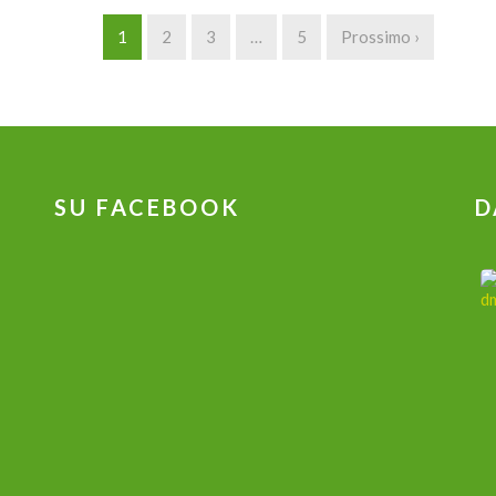
1
2
3
…
5
Prossimo ›
SU FACEBOOK
D