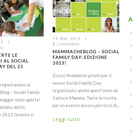
A
19 Mar 2013
/
13
/
8 Commenti
ti
MAMMACHEBLOG – SOCIAL
ERTE LE
FAMILY DAY: EDIZIONE
NI AL SOCIAL
2013!
AY DEL 25
Eccoci finalmente pronti per il
nuovo Social Family Day
 registrazioni al
organizzato anche quest’anno da
og – Social Family
Fattore Mamma. Tante le novità,
 maggio sono aperte!
per un evento ancora più ricco di...
bbiamo detto,
e 2013 l’evento si
Leggi tutto