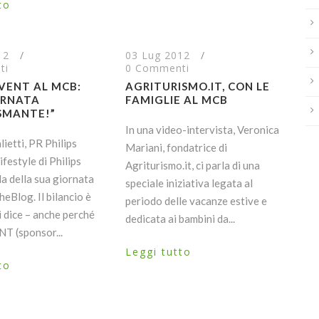
to
12
/
03 Lug 2012
/
ti
0 Commenti
AVENT AL MCB:
AGRITURISMO.IT, CON LE
ORNATA
FAMIGLIE AL MCB
SMANTE!”
In una video-intervista, Veronica
ietti, PR Philips
Mariani, fondatrice di
festyle di Philips
Agriturismo.it, ci parla di una
a della sua giornata
speciale iniziativa legata al
Blog. Il bilancio è
periodo delle vacanze estive e
i dice – anche perché
dedicata ai bambini da...
NT (sponsor...
Leggi tutto
to