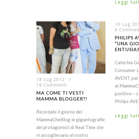
Leggi tut
10 Lug 20
0 Commen
PHILIPS 
“UNA GI
ENTUSIA
Caterina Gal
Consumer Li
AVENT, parl
18 Lug 2012
/
18 Commenti
al MammaChe
MA COME TI VESTI
positivo – c
MAMMA BLOGGER?!
Philips AVE
Ricordate il giorno del
Leggi tut
MammaCheBlog le gigantografie
dei protagonisti di Real Time che
vi accoglievano al vostro