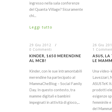
ingresso nella sala conferenze
del Quanta Village? Sicuramente
chi...
Leggi tutto
29 Giu 2012
/
26 Giu 20
0 Commenti
1 Commen
KINDER, 1650 MERENDINE
ASUS, LA
AL MCB!
LE MAM
Kinder, con le sue intramontabili
Una video-i
merendine ha partecipato al
Lavezzari,
MammaCheBlog – Social Family
ASUSTeK Ita
Day. In questo contesto, tra
prodotti ele
mamme digitali e bambini
esigenze sp
impegnati in attività di gioco,...
femminile e
del MammaC