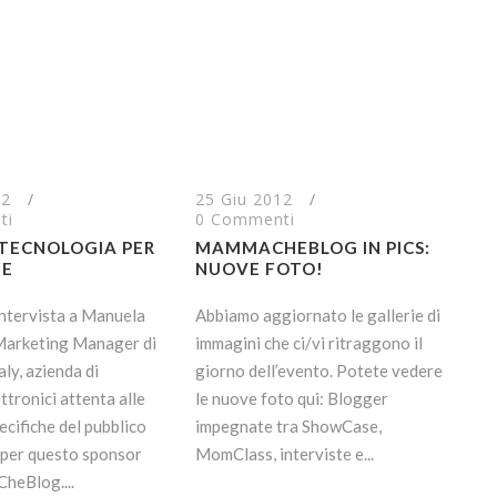
12
/
25 Giu 2012
/
ti
0 Commenti
 TECNOLOGIA PER
MAMMACHEBLOG IN PICS:
ME
NUOVE FOTO!
ntervista a Manuela
Abbiamo aggiornato le gallerie di
 Marketing Manager di
immagini che ci/vi ritraggono il
ly, azienda di
giorno dell’evento. Potete vedere
ttronici attenta alle
le nuove foto qui: Blogger
ecifiche del pubblico
impegnate tra ShowCase,
 per questo sponsor
MomClass, interviste e...
heBlog....