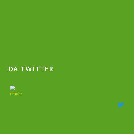
DA TWITTER
جهاز علاج ضعف الانتصاب و تكبير القضيب وتاخير
القذف
@dmahmoudshalaby
·
18 Mag 2020
جهاز علاج ضعف الانتصاب وزيادة الطول والحجم
وتأخير القذف
00201011753632
00966566201554