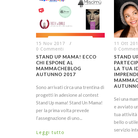
15 Nov 2017
/
11 Ott 20
0 Commenti
0 Commen
STAND UP MAMA! ECCO
STAND U
CHI ESPONE AL
PARTECIP
MAMMACHEBLOG
LA TUA I
AUTUNNO 2017
IMPRENDI
MAMMAC
AUTUNNO
Sono arrivati circa una trentina di
progetti in adesione al contest
Sei una mam
Stand Up mama! Stand Un Mama!
e avviato u
per la prima volta prevede
tua attivit
l’assegnazione di uno...
bello o util
servizio int
Leggi tutto