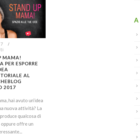
A
17
/
ti
P MAMA!
A PER ESPORRE
DEA
TORIALE AL
HEBLOG
 2017
ma, hai avuto un’idea
na nuova attività? La
à produce qualcosa di
e oppure offre un
eressante...