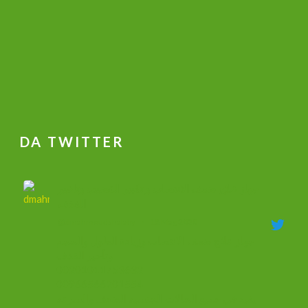
DA TWITTER
جهاز علاج ضعف الانتصاب و تكبير القضيب وتاخير
القذف
@dmahmoudshalaby
·
18 Mag 2020
جهاز علاج ضعف الانتصاب وزيادة الطول والحجم
وتأخير القذف
00201011753632
00966566201554
يفيد في جميع الحالات الجنسيه الضعف والسرعه