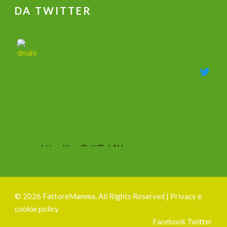
DA TWITTER
جهاز علاج ضعف الانتصاب و تكبير القضيب وتاخير
القذف
@dmahmoudshalaby
·
18 Mag 2020
جهاز علاج ضعف الانتصاب وزيادة الطول والحجم
وتأخير القذف
00201011753632
00966566201554
يفيد في جميع الحالات الجنسيه الضعف والسرعه
والتكبير والاعوجاج
https://t.co/9ztUBoh1Ha
#mammacheblog
Silvia Ottelli
@gliottellangui
·
1 Ott 2019
©
2026 FattoreMamma, All Rights Reserved |
Privacy e
#1ottobre
cookie policy
Sono felicissima di presentavi finalmente il mio
Facebook
Twitter
nuovo
#logo
!