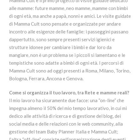
Mamma Cult è il primo progetto di visite guidate dedicato
alle mamme: future mamme, neo mamme, mamme con bimbi
di ogni età, ma anche a papà, nonni e amici. Le visite guidate
di Mamma Cult sono pensate e organizzate per andare
incontro alle esigenze delle famiglie: i passeggini passano
dappertutto, sono sempre presenti servizi igienici e
strutture idonee per cambiare i bimbi e dar loro da
mangiare, non è un problema se i piccoli si lamentano e le
tempistiche sono adatte a bimbi di ogni età. I percorsi di
Mamma Cult sono ad oggi presenti a Roma, Milano, Torino,
Bologna, Ferrara, Ancona e Genova.
Come si organizza il tuo lavoro, tra Rete e mamme reali?
Il mio lavoro ha sicuramente due facce: una “on-line” che
impegna almeno il 50% del mio tempo lavorativo, in cui mi
dedico alle attività di ricerca e di gestione del blog, dei
social media e delle relazioni con le web community, alla
gestione del team Baby Planner Italia e Mamma Cult;
l’altra “off-line” consiste nell’organizzazione degli eventi,