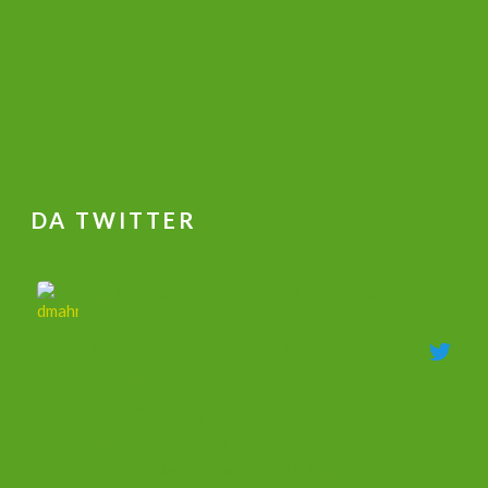
DA TWITTER
جهاز علاج ضعف الانتصاب و تكبير القضيب وتاخير
القذف
@dmahmoudshalaby
·
18 Mag 2020
جهاز علاج ضعف الانتصاب وزيادة الطول والحجم
وتأخير القذف
00201011753632
00966566201554
يفيد في جميع الحالات الجنسيه الضعف والسرعه