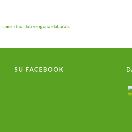
i come i tuoi dati vengono elaborati
.
SU FACEBOOK
D