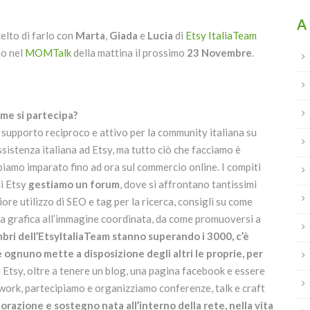
A
elto di farlo con
Marta
,
Giada
e
Lucia
di
Etsy ItaliaTeam
mo nel
MOMTalk
della mattina il prossimo
23 Novembre
.
ome si partecipa?
n supporto reciproco e attivo per la community italiana su
ssistenza italiana ad Etsy, ma tutto ciò che facciamo è
biamo imparato fino ad ora sul commercio online. I compiti
di Etsy
gestiamo un forum
, dove si affrontano tantissimi
ore utilizzo di SEO e tag per la ricerca, consigli su come
lla grafica all’immagine coordinata, da come promuoversi a
bri dell’EtsyItaliaTeam stanno superando i 3000, c’è
ognuno mette a disposizione degli altri le proprie, per
di Etsy, oltre a tenere un blog, una pagina facebook e essere
work, partecipiamo e organizziamo conferenze, talk e craft
orazione e sostegno nata all’interno della rete, nella vita