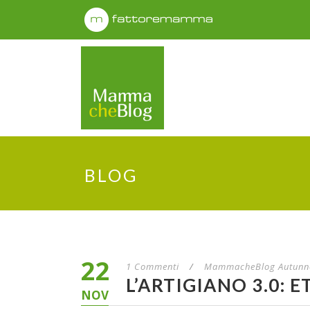
BLOG
22
1 Commenti
/
MammacheBlog Autunn
L’ARTIGIANO 3.0: 
NOV