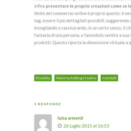
infine
presentare le proprie creazioni come se l
limite del commercio online è proprio questo: è nece
tag, essere il più dettagliati possibili, suggerendo 
invogliando e rassicurando, in un certo senso, il c
fantasia di una persona, e facendolo sentire a sua
prodotti. Questo riporta la dimensione virtuale a q
EtsyItalia
MammacheBlog Creativo
momtalk
1 RESPONSE
luisa armenii
26 Luglio 2015 at 16:53