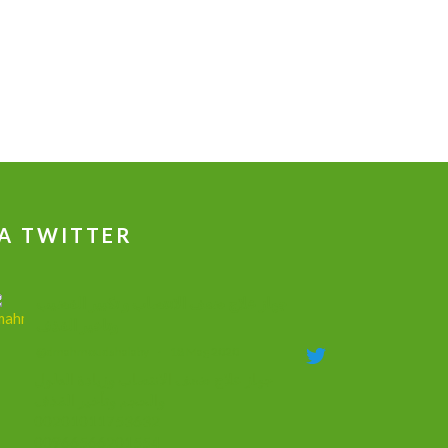
A TWITTER
جهاز علاج ضعف الانتصاب و تكبير القضيب
وتاخير القذف
@dmahmoudshalaby
·
18 Mag 2020
جهاز علاج ضعف الانتصاب وزيادة الطول
والحجم وتأخير القذف
00201011753632
00966566201554