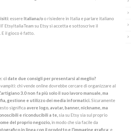
siti:
essere
Italiana/o
o risiedere in Italia e parlare italiano
l’ EtsyItaliaTeam su Etsy si accetta e sottoscrive il
 E il gioco è fatto.
: ci date due consigli per presentarsi al meglio?
 svampiti: chi vende online dovrebbe cercare di organizzare al
’artigiano 3.0 non fa più solo il suo lavoro manuale, ma
a, gestione e utilizzo dei media informatici.
Sicuramente
esto significa
avere logo, avatar, banner, nickname, ma
oscibili e riconducibili a te,
sia su Etsy sia sul proprio
 nome del proprio negozio,
in modo che sia facile da
fotografico in linea con il prodotto e l’immagine grafica
; e