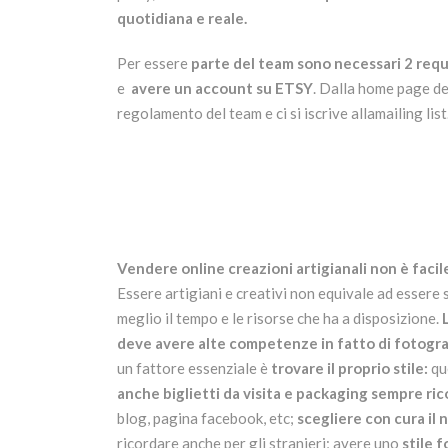
quotidiana e reale.
Per essere
parte del team sono necessari 2 requi
e
avere un account su ETSY
. Dalla home page del
regolamento del team e ci si iscrive allamailing list.
Vendere online creazioni artigianali non è facile
Essere artigiani e creativi non equivale ad essere
meglio il tempo e le risorse che ha a disposizione.
L
deve avere alte competenze in fatto di fotografi
un fattore essenziale è
trovare il proprio stile:
qu
anche biglietti da visita e packaging sempre ricon
blog, pagina facebook, etc;
scegliere con cura il
ricordare anche per gli stranieri; avere uno
stile 