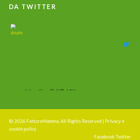
DA TWITTER
جهاز علاج ضعف الانتصاب و تكبير القضيب وتاخير
القذف
@dmahmoudshalaby
·
18 Mag 2020
جهاز علاج ضعف الانتصاب وزيادة الطول والحجم
وتأخير القذف
00201011753632
00966566201554
يفيد في جميع الحالات الجنسيه الضعف والسرعه
والتكبير والاعوجاج
https://t.co/9ztUBoh1Ha
#mammacheblog
Silvia Ottelli
@gliottellangui
·
1 Ott 2019
©
2026 FattoreMamma, All Rights Reserved |
Privacy e
#1ottobre
cookie policy
Sono felicissima di presentavi finalmente il mio
Facebook
Twitter
nuovo
#logo
!