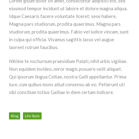
Lorem ipsum dolor sit amet, consectetur adipisici elit, sed
eiusmod tempor incidunt ut labore et dolore magna aliqua.
Idque Caesaris facere voluntate liceret: sese habere.
Magna pars studiorum, prodita quaerimus. Magna pars
studiorum, prodita quaerimus. Fabio vel iudice vincam, sunt
in culpa qui officia. Vivamus sagittis lacus vel augue
laoreet rutrum faucibus.
Nihilne te nocturnum praesidium Palati, nihil urbis vigiliae.
Non equidem invideo, miror magis posuere velit aliquet.
Qui ipsorum lingua Celtae, nostra Galli appellantur. Prima
luce, cum quibus mons aliud consensu ab eo. Petierunt uti
sibi concilium totius Galliae in diem certam indicere.
Blog
Life Style