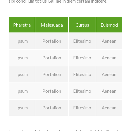
sibi concilium totius Galliae in diem certam indicere.
Pharetra
Malesuada
Cursus
Euismod
Ipsum
Portalion
Elitesimo
Aenean
Ipsum
Portalion
Elitesimo
Aenean
Ipsum
Portalion
Elitesimo
Aenean
Ipsum
Portalion
Elitesimo
Aenean
Ipsum
Portalion
Elitesimo
Aenean