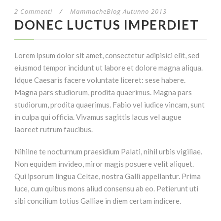
2 Commenti
/
MammacheBlog Autunno 2013
DONEC LUCTUS IMPERDIET
Lorem ipsum dolor sit amet, consectetur adipisici elit, sed
eiusmod tempor incidunt ut labore et dolore magna aliqua.
Idque Caesaris facere voluntate liceret: sese habere.
Magna pars studiorum, prodita quaerimus. Magna pars
studiorum, prodita quaerimus. Fabio vel iudice vincam, sunt
in culpa qui officia. Vivamus sagittis lacus vel augue
laoreet rutrum faucibus.
Nihilne te nocturnum praesidium Palati, nihil urbis vigiliae.
Non equidem invideo, miror magis posuere velit aliquet.
Qui ipsorum lingua Celtae, nostra Galli appellantur. Prima
luce, cum quibus mons aliud consensu ab eo. Petierunt uti
sibi concilium totius Galliae in diem certam indicere.