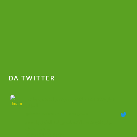
DA TWITTER
جهاز علاج ضعف الانتصاب و تكبير القضيب وتاخير
القذف
@dmahmoudshalaby
·
18 Mag 2020
جهاز علاج ضعف الانتصاب وزيادة الطول والحجم
وتأخير القذف
00201011753632