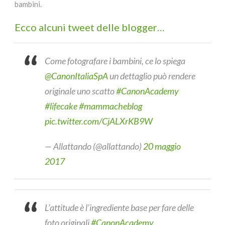
bambini.
Ecco alcuni tweet delle blogger…
Come fotografare i bambini, ce lo spiega
@CanonItaliaSpA
un dettaglio può rendere
originale uno scatto
#CanonAcademy
#lifecake
#mammacheblog
pic.twitter.com/CjALXrKB9W
— Allattando (@allattando)
20 maggio
2017
L’attitude è l’ingrediente base per fare delle
foto originali
#CanonAcademy