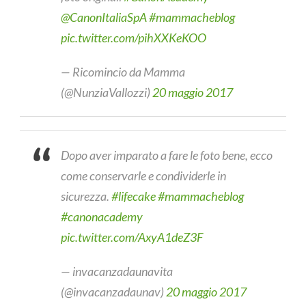
@CanonItaliaSpA
#mammacheblog
pic.twitter.com/pihXXKeKOO
— Ricomincio da Mamma
(@NunziaVallozzi)
20 maggio 2017
Dopo aver imparato a fare le foto bene, ecco
come conservarle e condividerle in
sicurezza.
#lifecake
#mammacheblog
#canonacademy
pic.twitter.com/AxyA1deZ3F
— invacanzadaunavita
(@invacanzadaunav)
20 maggio 2017