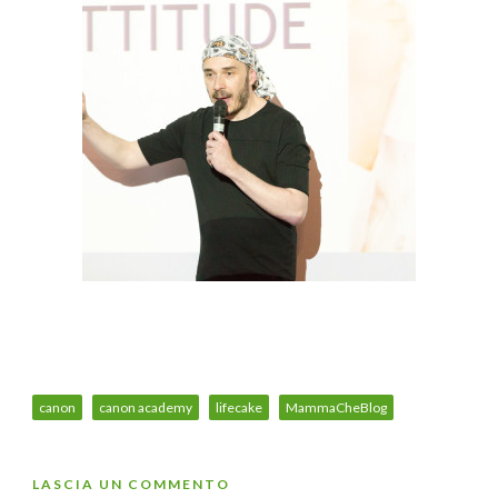
canon
canon academy
lifecake
MammaCheBlog
LASCIA UN COMMENTO