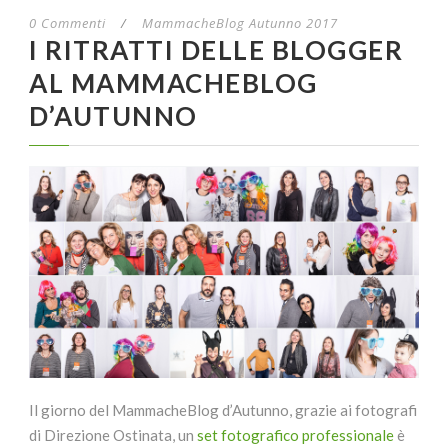
0 Commenti
/
MammacheBlog Autunno 2017
I RITRATTI DELLE BLOGGER
AL MAMMACHEBLOG
D’AUTUNNO
Il giorno del MammacheBlog d’Autunno, grazie ai fotografi
di Direzione Ostinata, un
set fotografico professionale
è