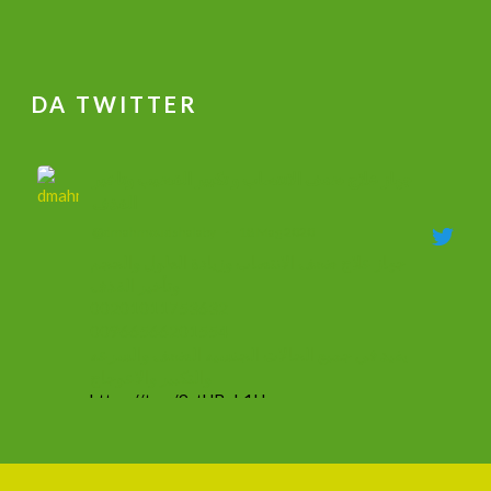
DA TWITTER
جهاز علاج ضعف الانتصاب و تكبير القضيب وتاخير
القذف
@dmahmoudshalaby
·
18 Mag 2020
جهاز علاج ضعف الانتصاب وزيادة الطول والحجم
وتأخير القذف
00201011753632
00966566201554
يفيد في جميع الحالات الجنسيه الضعف والسرعه
والتكبير والاعوجاج
https://t.co/9ztUBoh1Ha
#mammacheblog