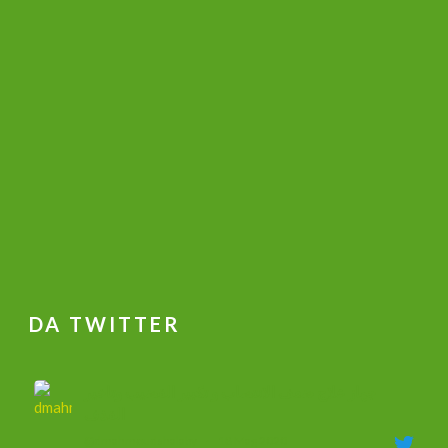
DA TWITTER
جهاز علاج ضعف الانتصاب و تكبير القضيب وتاخير
القذف
@dmahmoudshalaby
·
18 Mag 2020