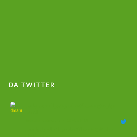
DA TWITTER
جهاز علاج ضعف الانتصاب و تكبير القضيب وتاخير
القذف
@dmahmoudshalaby
·
18 Mag 2020
جهاز علاج ضعف الانتصاب وزيادة الطول والحجم
وتأخير القذف