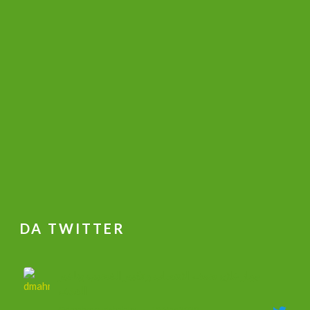
DA TWITTER
جهاز علاج ضعف الانتصاب و تكبير القضيب وتاخير
القذف
@dmahmoudshalaby
·
18 Mag 2020