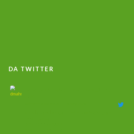
DA TWITTER
جهاز علاج ضعف الانتصاب و تكبير القضيب وتاخير
القذف
@dmahmoudshalaby
·
18 Mag 2020
جهاز علاج ضعف الانتصاب وزيادة الطول والحجم
وتأخير القذف
00201011753632
00966566201554