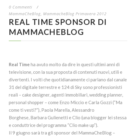
0 Commenti
/
MammaCheBlog
,
MammacheBlog Primavera 2012
REAL TIME SPONSOR DI
MAMMACHEBLOG
Real Time
ha avuto molto da dire in questi ultimi anni di
televisione, con la sua proposta di contenuti nuovi, utili e
divertenti. I volti che quotidianamente ci parlano dal canale
31 del digitale terrestre e 124 di Sky sono professionisti
reali – cake designer, agenti immobiliari, wedding planner,
personal shopper – come Enzo Miccio e Carla Gozzi (“Ma
come ti vesti?”), Paola Marella, Alessandro
Borghese, Barbara Gulienetti e Clio (una blogger lei stessa
e conduttrice del programma “Clio make up”).
Il 9 giugno sarà tra gli sponsor del MammaCheBlog –