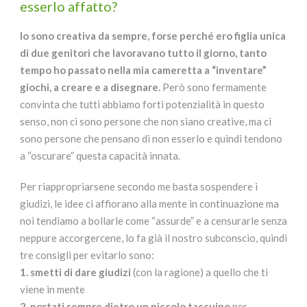
esserlo affatto?
Io sono creativa da sempre, forse perché ero figlia unica
di due genitori che lavoravano tutto il giorno, tanto
tempo ho passato nella mia cameretta a “inventare”
giochi, a creare e a disegnare.
Però sono fermamente
convinta che tutti abbiamo forti potenzialità in questo
senso, non ci sono persone che non siano creative, ma ci
sono persone che pensano di non esserlo e quindi tendono
a “oscurare” questa capacità innata.
Per riappropriarsene secondo me basta sospendere i
giudizi, le idee ci affiorano alla mente in continuazione ma
noi tendiamo a bollarle come “assurde” e a censurarle senza
neppure accorgercene, lo fa già il nostro subconscio, quindi
tre consigli per evitarlo sono:
1. smetti di dare giudizi
(con la ragione) a quello che ti
viene in mente
2. portati sempre dietro un piccolo taccuino
per