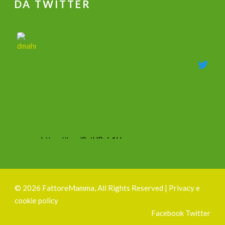
DA TWITTER
جهاز علاج ضعف الانتصاب و تكبير القضيب وتاخير
القذف
@dmahmoudshalaby
·
18 Mag 2020
جهاز علاج ضعف الانتصاب وزيادة الطول والحجم
وتأخير القذف
00201011753632
00966566201554
يفيد في جميع الحالات الجنسيه الضعف والسرعه
والتكبير والاعوجاج
https://t.co/9ztUBoh1Ha
#mammacheblog
Silvia Ottelli
@gliottellangui
·
1 Ott 2019
©
2026 FattoreMamma, All Rights Reserved |
Privacy e
#1ottobre
cookie policy
Sono felicissima di presentavi finalmente il mio
Facebook
Twitter
nuovo
#logo
!