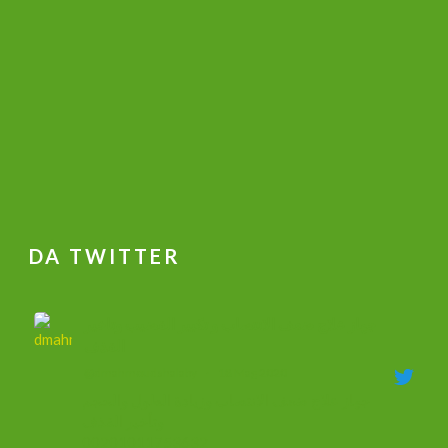
DA TWITTER
جهاز علاج ضعف الانتصاب و تكبير القضيب وتاخير
القذف
@dmahmoudshalaby
·
18 Mag 2020
جهاز علاج ضعف الانتصاب وزيادة الطول والحجم
وتأخير القذف
00201011753632