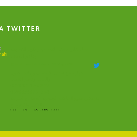
A TWITTER
جهاز علاج ضعف الانتصاب و تكبير القضيب
وتاخير القذف
@dmahmoudshalaby
·
18 Mag 2020
جهاز علاج ضعف الانتصاب وزيادة الطول
والحجم وتأخير القذف
00201011753632
00966566201554
يفيد في جميع الحالات الجنسيه الضعف والسرعه
والتكبير والاعوجاج
https://t.co/9ztUBoh1Ha
#mammacheblog
Silvia Ottelli
@gliottellangui
·
1 Ott 2019