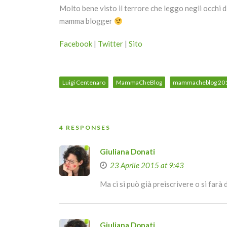
Molto bene visto il terrore che leggo negli occhi d
mamma blogger
Facebook
|
Twitter
|
Sito
Luigi Centenaro
MammaCheBlog
mammacheblog 20
4 RESPONSES
Giuliana Donati
23 Aprile 2015 at 9:43
Ma ci si può già preiscrivere o si farà
Giuliana Donati