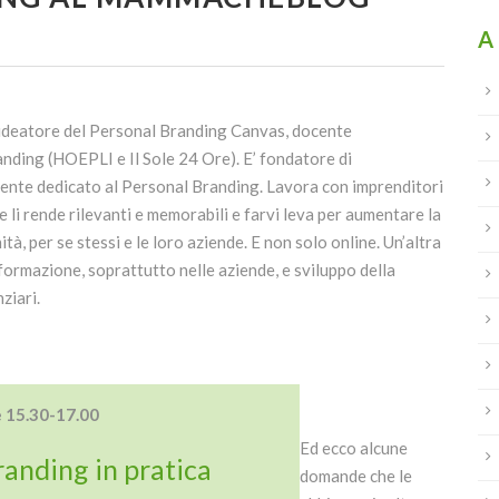
A
 ideatore del Personal Branding Canvas, docente
nding (HOEPLI e Il Sole 24 Ore). E’ fondatore di
amente dedicato al Personal Branding. Lavora con imprenditori
 li rende rilevanti e memorabili e farvi leva per aumentare la
nità, per se stessi e le loro aziende. E non solo online. Un’altra
 formazione, soprattutto nelle aziende, e sviluppo della
ziari.
e 15.30-17.00
Ed ecco alcune
anding in pratica
domande che le