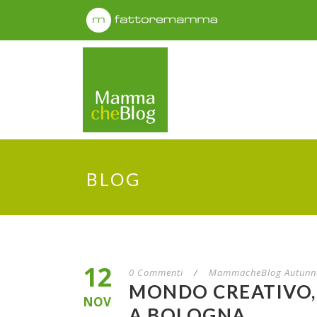
BLOG
12
0 Commenti
/
MammacheBlog Autunn
MONDO CREATIVO, 
NOV
A BOLOGNA