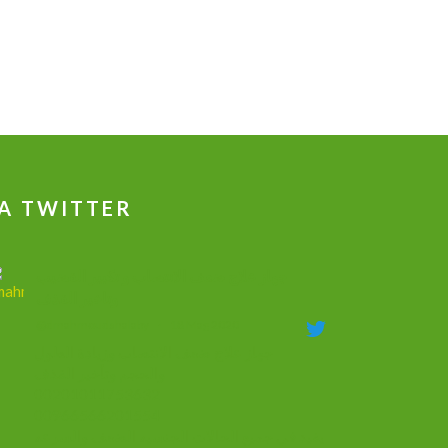
A TWITTER
جهاز علاج ضعف الانتصاب و تكبير القضيب
وتاخير القذف
@dmahmoudshalaby
·
18 Mag 2020
جهاز علاج ضعف الانتصاب وزيادة الطول
والحجم وتأخير القذف
00201011753632
00966566201554
يفيد في جميع الحالات الجنسيه الضعف والسرعه