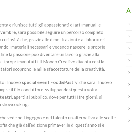
A
nta e riunisce tutti gli appassionati di arti manuali e
novembre
, sarà possibile seguire un percorso completo
na curiosità che, grazie alle dimostrazioni e ai laboratori
stando i materiali necessari e vedendo nascere le proprie
nfine la passione può diventare un lavoro grazie alla
e i propri manufatti. Il Mondo Creativo diventa così la
tatori scoprono le mille sfaccettature della creatività.
ato il nuovo
special event Food&Pastry
, che sarà il nuovo
empre il filo conduttore, sviluppandosi questa volta
teatri,
aperti al pubblico, dove per tutti i tre giorni, si
in showcooking.
 che vede nell’ingegno e nel talento un’alternativa alle scelte
fia che già dall’edizione primaverile di quest’anno si è