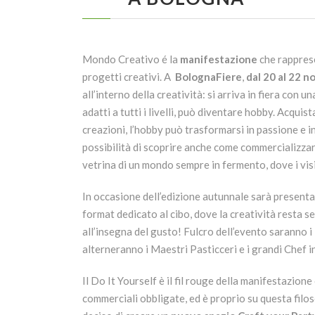
Mondo Creativo é la
manifestazione
che rapprese
progetti creativi. A
BolognaFiere
,
dal 20 al 22 
all’interno della creatività: si arriva in fiera con u
adatti a tutti i livelli, può diventare hobby. Acqui
creazioni, l’hobby può trasformarsi in passione e i
possibilità di scoprire anche come commercializzar
vetrina di un mondo sempre in fermento, dove i visi
In occasione dell’edizione autunnale sarà present
format dedicato al cibo, dove la creatività resta s
all’insegna del gusto! Fulcro dell’evento saranno i
alterneranno i Maestri Pasticceri e i grandi Chef 
Il Do It Yourself è il fil rouge della manifestazione
commerciali obbligate, ed è proprio su questa filoso