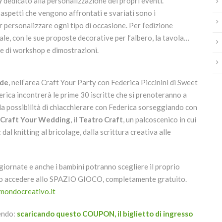
y
dedicato alla personalizzazione dei propri eventi.
i aspetti che vengono affrontati e svariati sono i
 personalizzare ogni tipo di occasione. Per l’edizione
e, con le sue proposte decorative per l’albero, la tavola…
e di workshop e dimostrazioni.
ede
, nell’area Craft Your Party con Federica Piccinini di Sweet
rica incontrerà le prime 30 iscritte che si prenoteranno a
a possibilità di chiacchierare con Federica sorseggiando con
Craft Your Wedding
, il
Teatro Craft
, un palcoscenico in cui
 dal knitting al bricolage, dalla scrittura creativa alle
giornate e anche i bambini potranno scegliere il proprio
o, o accedere allo SPAZIO GIOCO, completamente gratuito.
lmondocreativo.it
endo:
scaricando questo COUPON, il biglietto di ingresso