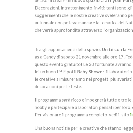
deciso di creare un
nuovo spazio Craft your Part
Decorazioni, intrattenimento, inviti: tanti sono gl
suggerimenti che le nostre creative sveleranno per
autunnale non poteva mancare la tematica del Natal
che verrà approfondita attraverso l’organizzazion
Tra gli appuntamenti dello spazio:
Un tè con la F
as a Candy di sabato 21 novembre alle ore 17, Fede
questo evento gratuito! Le 30 fortunate avranno l
lei un buon tè! E poi il
Baby Shower
, il
laboratorio
le creative si misureranno nei progetti più svariati:
decorazioni per le feste.
Il programma sarà ricco e impegnerà tutte e tre le 
hobby e partecipare a laboratori pensati per lor
Per visionare il programma completo, vedi il sito
i
Una buona notizie per le creative che stanno legg