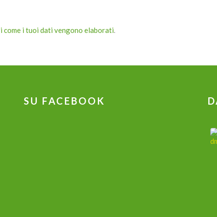
i come i tuoi dati vengono elaborati
.
SU FACEBOOK
D