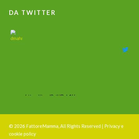
DA TWITTER
جهاز علاج ضعف الانتصاب و تكبير القضيب وتاخير
القذف
@dmahmoudshalaby
·
18 Mag 2020
جهاز علاج ضعف الانتصاب وزيادة الطول والحجم
وتأخير القذف
00201011753632
00966566201554
يفيد في جميع الحالات الجنسيه الضعف والسرعه
والتكبير والاعوجاج
https://t.co/9ztUBoh1Ha
#mammacheblog
Silvia Ottelli
@gliottellangui
·
1 Ott 2019
©
2026 FattoreMamma, All Rights Reserved |
Privacy e
#1ottobre
cookie policy
Sono felicissima di presentavi finalmente il mio