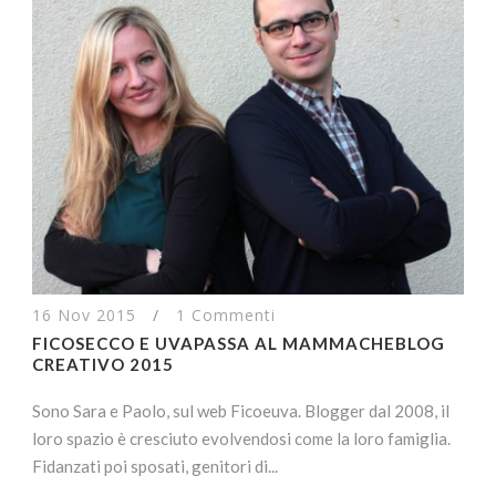
16 Nov 2015
/
1 Commenti
FICOSECCO E UVAPASSA AL MAMMACHEBLOG
CREATIVO 2015
Sono Sara e Paolo, sul web Ficoeuva. Blogger dal 2008, il
loro spazio è cresciuto evolvendosi come la loro famiglia.
Fidanzati poi sposati, genitori di...