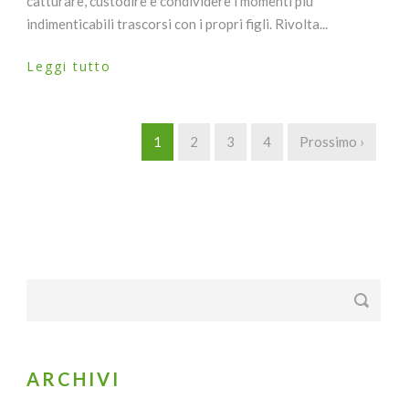
catturare, custodire e condividere i momenti più
indimenticabili trascorsi con i propri figli. Rivolta...
Leggi tutto
1
2
3
4
Prossimo ›
ARCHIVI