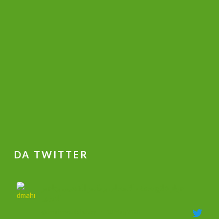
DA TWITTER
جهاز علاج ضعف الانتصاب و تكبير القضيب وتاخير
القذف
@dmahmoudshalaby
·
18 Mag 2020