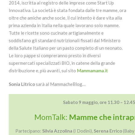
2014, iscritta al registro delle imprese come Start Up
Innovativa. La società è stata fondata dalle tre mamme, ora
oltre che amiche anche socie, il cui intento è dare vita alla
prima azienda in Italia nella quale lavorano solo mamme.
Tutte le ricette sono cucinate artigianalmente e
soddisfano gli standard nutrizionali fissati dal Ministero
della Salute Italiano per un pasto completo di un neonato.
Le loro pappe si compreranno presto in diversi
supermercati specializzati BIO, in catene della grande
distribuzione e, più avanti, sul sito
Mammamama.it
Sonia Litrico
sarà al MammacheBlog…
Sabato 9 maggio, ore 11.30 – 12.4
MomTalk:
Mamme che intra
Partecipano:
Silvia Azzolina
(I Dodini),
Serena Errico
(Baby