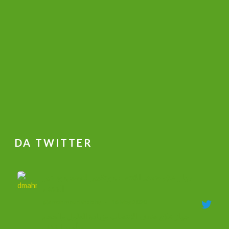
DA TWITTER
جهاز علاج ضعف الانتصاب و تكبير القضيب وتاخير
القذف
@dmahmoudshalaby
·
18 Mag 2020
جهاز علاج ضعف الانتصاب وزيادة الطول والحجم
وتأخير القذف