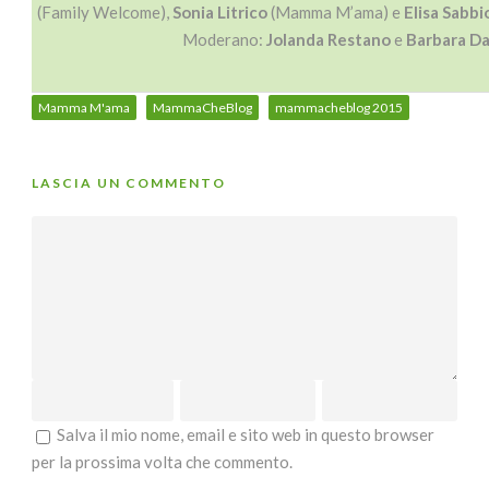
(Family Welcome),
Sonia Litrico
(Mamma M’ama) e
Elisa Sabbi
Moderano:
Jolanda Restano
e
Barbara D
Mamma M'ama
MammaCheBlog
mammacheblog 2015
LASCIA UN COMMENTO
Salva il mio nome, email e sito web in questo browser
per la prossima volta che commento.