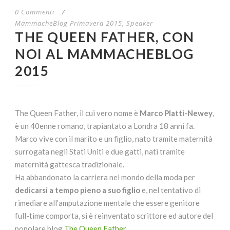
0 Commenti
/
MammacheBlog Primavera 2015
,
Speaker
THE QUEEN FATHER, CON
NOI AL MAMMACHEBLOG
2015
The Queen Father, il cui vero nome è
Marco Platti-Newey
,
è un 40enne romano, trapiantato a Londra 18 anni fa.
Marco vive con il marito e un figlio, nato tramite maternità
surrogata negli Stati Uniti e due gatti, nati tramite
maternità gattesca tradizionale.
Ha abbandonato la carriera nel mondo della moda per
dedicarsi a tempo pieno a suo figlio
e, nel tentativo di
rimediare all’amputazione mentale che essere genitore
full-time comporta, si è reinventato scrittore ed autore del
popolare blog
The Queen Father.