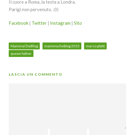
Il cuore a Roma, la testa a Londra.
Parigi non pervenuto. ;0)
Facebook
|
Twitter
|
Instagram
|
Sito
MammaCheBlog
mammacheblog 2015
marco platti
queen father
LASCIA UN COMMENTO