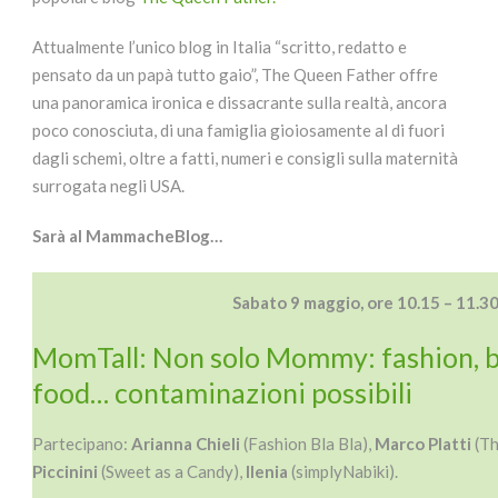
Attualmente l’unico blog in Italia “scritto, redatto e
pensato da un papà tutto gaio”, The Queen Father offre
una panoramica ironica e dissacrante sulla realtà, ancora
poco conosciuta, di una famiglia gioiosamente al di fuori
dagli schemi, oltre a fatti, numeri e consigli sulla maternità
surrogata negli USA.
Sarà al MammacheBlog…
Sabato 9 maggio, ore 10.15 – 11.3
MomTall: Non solo Mommy: fashion, bea
food… contaminazioni possibili
Partecipano:
Arianna Chieli
(Fashion Bla Bla),
Marco Platti
(Th
Piccinini
(Sweet as a Candy),
Ilenia
(simplyNabiki).