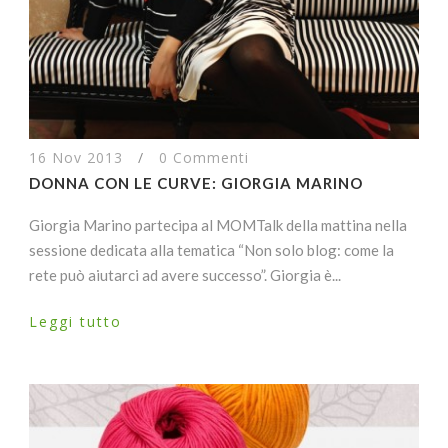
16 Nov 2013
/
0 Commenti
DONNA CON LE CURVE: GIORGIA MARINO
Giorgia Marino partecipa al MOMTalk della mattina nella
sessione dedicata alla tematica “Non solo blog: come la
rete può aiutarci ad avere successo”. Giorgia è...
Leggi tutto